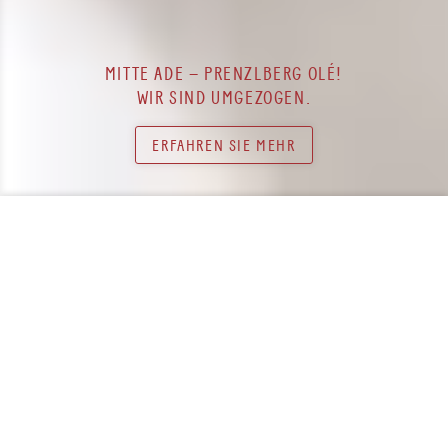
MITTE ADE – PRENZLBERG OLÉ!
WIR SIND UMGEZOGEN.
ERFAHREN SIE MEHR
© 2026. HENNEMANN & BRAUN.
IMPRESSUM
/
DATENSCHUTZ